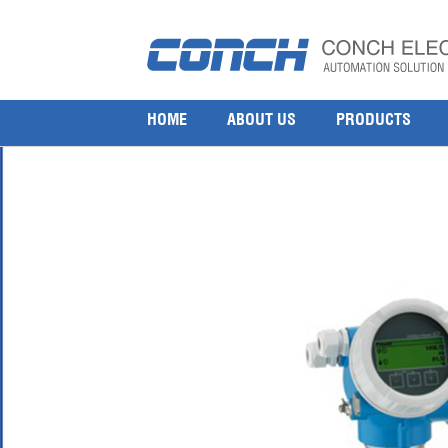
Endress+Hauser Vortex Flowmeter 73F
30 7 月, 2019
1000 × 1000
Endress+Hauser Vortex Flowmeter 73F
HOME
ABOUT US
PRODUCTS