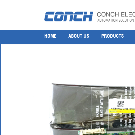
Fanuc IO mainboard A20B-8002-0703
17 12 月, 2018
1000 × 1000
Fanuc IO mainboard A20B-8002-0703
HOME
ABOUT US
PRODUCTS