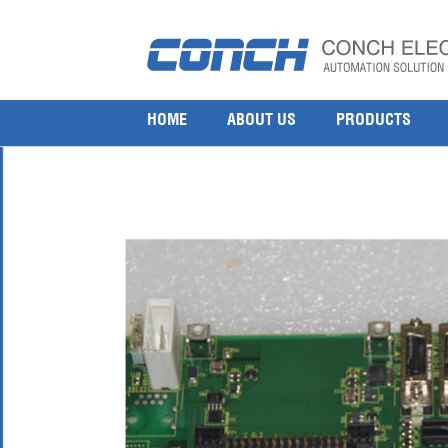
Fanuc IO mainboard A20B-8200-0582
19 12 月, 2018
1000 × 1000
Fanuc IO mainboard A20B-8200-0582
HOME
ABOUT US
PRODUCTS