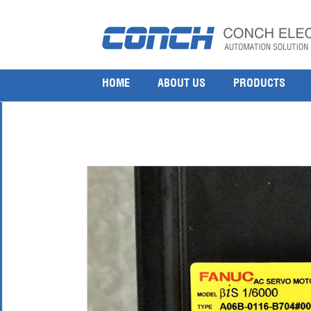
Fanuc Servo Motor A0B6-0116-B704#0037
17 12 月, 2018
1000 × 1000
Fanuc Servo Motor A0B6-0116-B704#0037
HOME
ABOUT US
PRODUCTS