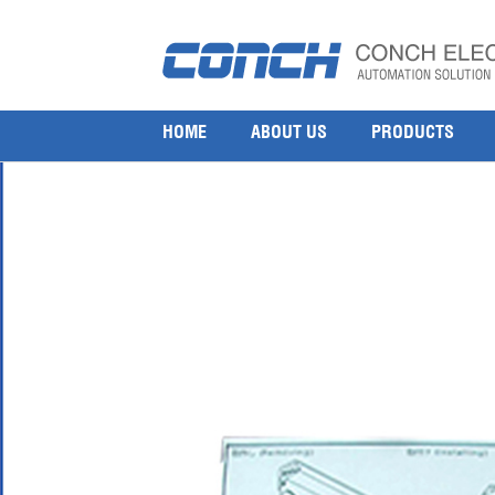
Yokogawa B9901AX ribbon
5 8 月, 2016
1000 × 1000
Yokogawa B9573AN Ribbon
HOME
ABOUT US
PRODUCTS