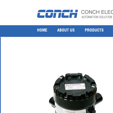
YT-940电气转换器 (隔爆型)
19 7 月, 2017
600 × 600
New And Original YTC IP Converter YT-940 Series
HOME
ABOUT US
PRODUCTS